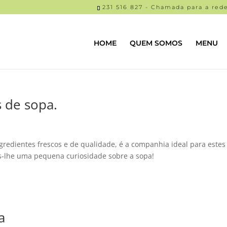
231 516 827 - Chamada para a rede
HOME
QUEM SOMOS
MENU
 de sopa.
redientes frescos e de qualidade, é a companhia ideal para estes
s-lhe uma pequena curiosidade sobre a sopa!
a