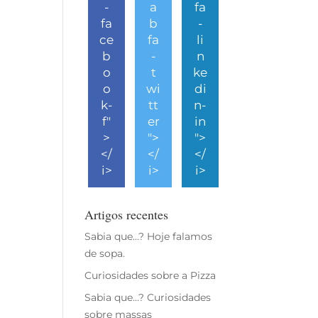
-
a
fa
fa
b
-
ce
fa
li
b
-
n
o
t
ke
o
wi
di
k-
tt
n-
f"
er
in
>
">
">
</
</
</
i>
i>
i>
Artigos recentes
Sabia que…? Hoje falamos
de sopa.
Curiosidades sobre a Pizza
Sabia que…? Curiosidades
sobre massas