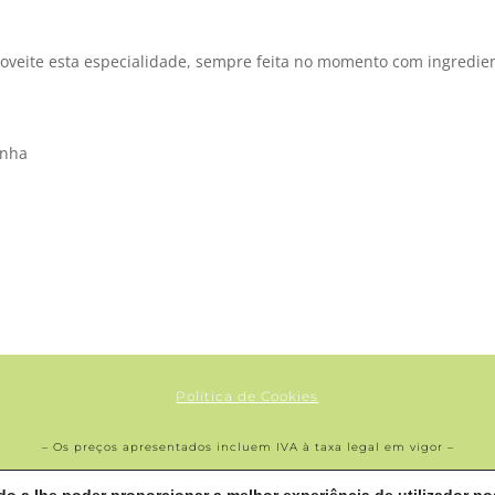
oveite esta especialidade, sempre feita no momento com ingredie
inha
Política de Cookies
– Os preços apresentados incluem IVA à taxa legal em vigor –