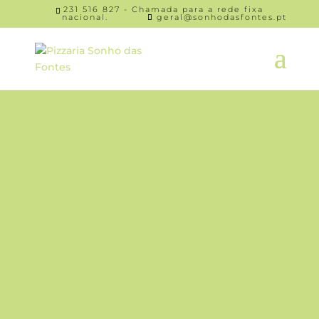
231 516 827 - Chamada para a rede fixa
nacional.
geral@sonhodasfontes.pt