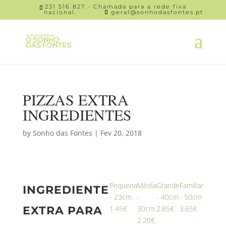
231 516 827 - Chamada para a rede fixa
nacional.
geral@sonhodasfontes.pt
PIZZAS EXTRA
INGREDIENTES
by
Sonho das Fontes
|
Fev 20, 2018
Pequena
Média
Grande
Familiar
INGREDIENTE
- 23cm
-
- 40cm
- 50cm
EXTRA PARA
1.45€
30cm
2.85€
3.65€
2.20€