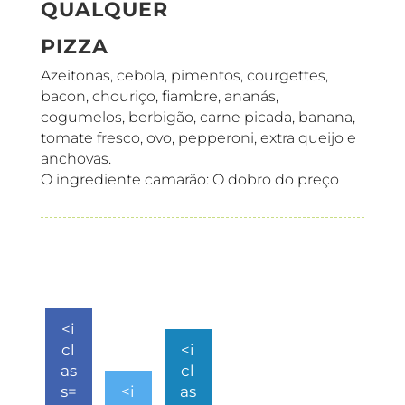
QUALQUER
PIZZA
Azeitonas, cebola, pimentos, courgettes,
bacon, chouriço, fiambre, ananás,
cogumelos, berbigão, carne picada, banana,
tomate fresco, ovo, pepperoni, extra queijo e
anchovas.
O ingrediente camarão: O dobro do preço
<i
cl
<i
as
cl
s=
<i
as