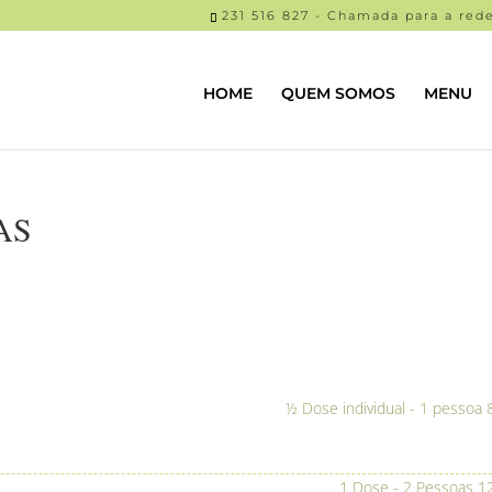
231 516 827 - Chamada para a rede
HOME
QUEM SOMOS
MENU
AS
½ Dose individual - 1 pessoa
1 Dose - 2 Pessoas
1