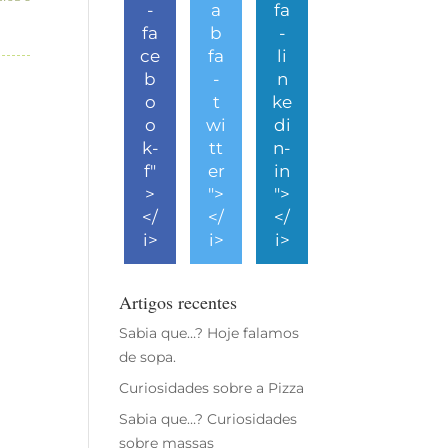
-
a
fa
fa
b
-
ce
fa
li
b
-
n
o
t
ke
o
wi
di
k-
tt
n-
f"
er
in
>
">
">
</
</
</
i>
i>
i>
Artigos recentes
Sabia que…? Hoje falamos
de sopa.
Curiosidades sobre a Pizza
Sabia que…? Curiosidades
sobre massas