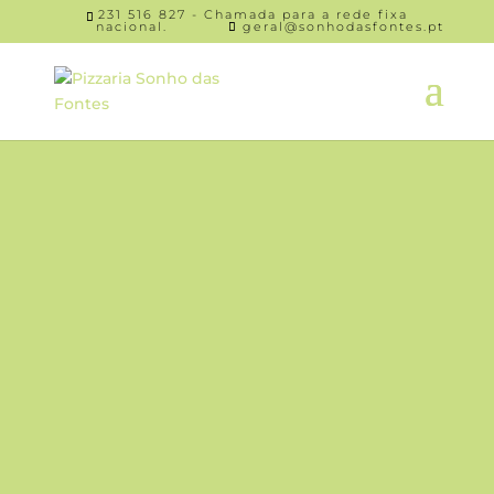
231 516 827 - Chamada para a rede fixa
nacional.
geral@sonhodasfontes.pt