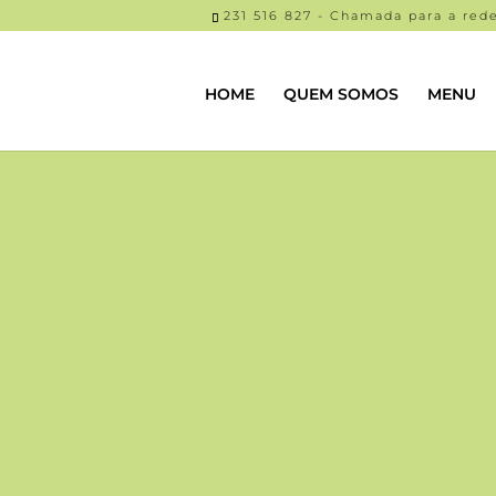
231 516 827 - Chamada para a rede
HOME
QUEM SOMOS
MENU