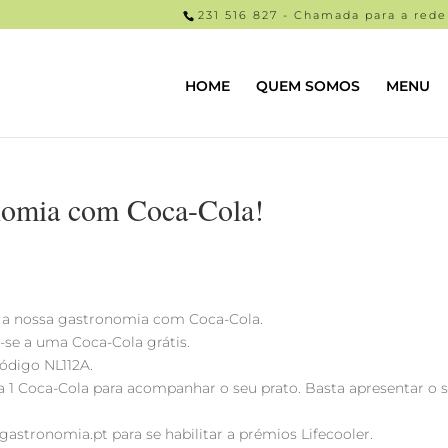
231 516 827 - Chamada para a rede 
HOME
QUEM SOMOS
MENU
nomia com Coca-Cola!
 a nossa gastronomia com Coca-Cola.
-se a uma Coca-Cola grátis.
código NL112A.
a 1 Coca-Cola para acompanhar o seu prato. Basta apresentar o
astronomia.pt para se habilitar a prémios Lifecooler.