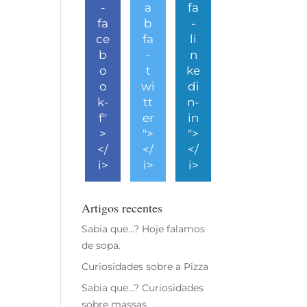
-
a
fa
fa
b
-
ce
fa
li
b
-
n
o
t
ke
o
wi
di
k-
tt
n-
f"
er
in
>
">
">
</
</
</
i>
i>
i>
Artigos recentes
Sabia que…? Hoje falamos
de sopa.
Curiosidades sobre a Pizza
Sabia que…? Curiosidades
sobre massas