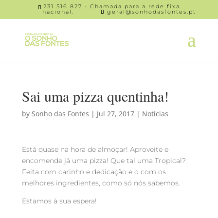
231 516 827 - Chamada para a rede fixa
nacional.
geral@sonhodasfontes.pt
Sai uma pizza quentinha!
by
Sonho das Fontes
|
Jul 27, 2017
|
Notícias
Está quase na hora de almoçar! Aproveite e
encomende já uma pizza! Que tal uma Tropical?
Feita com carinho e dedicação e o com os
melhores ingredientes, como só nós sabemos.
Estamos à sua espera!