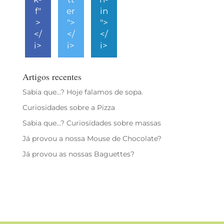
f"
er
in
>
">
">
</
</
</
i>
i>
i>
Artigos recentes
Sabia que…? Hoje falamos de sopa.
Curiosidades sobre a Pizza
Sabia que…? Curiosidades sobre massas
Já provou a nossa Mouse de Chocolate?
Já provou as nossas Baguettes?